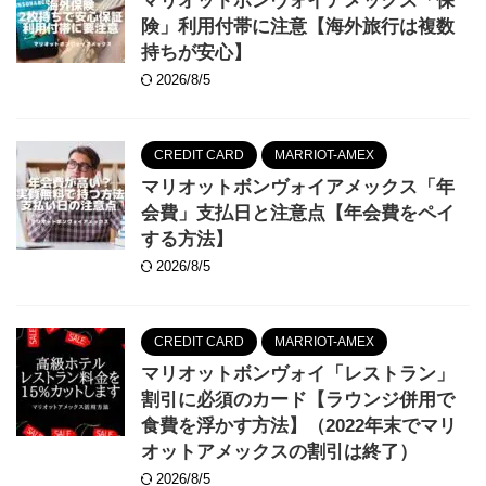
マリオットボンヴォイアメックス「保
険」利用付帯に注意【海外旅行は複数
持ちが安心】
2026/8/5
CREDIT CARD
MARRIOT-AMEX
マリオットボンヴォイアメックス「年
会費」支払日と注意点【年会費をペイ
する方法】
2026/8/5
CREDIT CARD
MARRIOT-AMEX
マリオットボンヴォイ「レストラン」
割引に必須のカード【ラウンジ併用で
食費を浮かす方法】（2022年末でマリ
オットアメックスの割引は終了）
2026/8/5