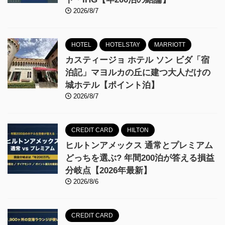
2026/8/7
HOTEL
HOTELSTAY
MARRIOTT
カスティージョ ホテル ソン ビダ「宿
泊記」マヨルカの丘に建つ大人だけの
城ホテル【ポイント泊】
2026/8/7
CREDIT CARD
HILTON
ヒルトンアメックス 通常とプレミアム
どっちを選ぶ? 年間200泊が答える損益
分岐点【2026年最新】
2026/8/6
CREDIT CARD