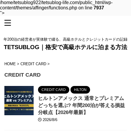
/home/tetsublog922/tetsublog-life.com/public_html/wp-
content/themes/affinger/functions.php on line
7937
">
年200泊の経営者が実体験で綴る、高級ホテルとクレジットカードの記録
TETSUBLOG｜格安で高級ホテルに泊まる方法
HOME
>
CREDIT CARD
>
CREDIT CARD
CREDIT CARD
HILTON
ヒルトンアメックス 通常とプレミアム
どっちを選ぶ? 年間200泊が答える損益
分岐点【2026年最新】
2026/8/6