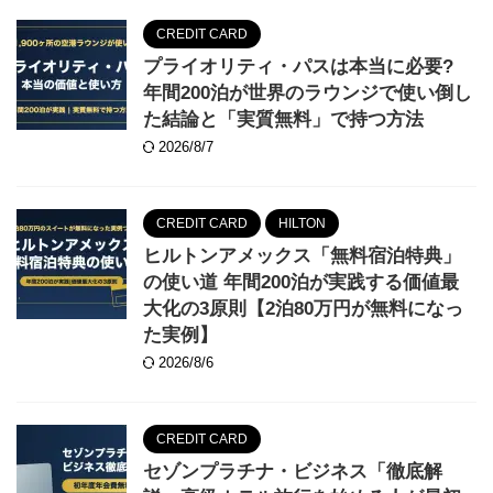
CREDIT CARD
プライオリティ・パスは本当に必要?
年間200泊が世界のラウンジで使い倒し
た結論と「実質無料」で持つ方法
2026/8/7
CREDIT CARD
HILTON
ヒルトンアメックス「無料宿泊特典」
の使い道 年間200泊が実践する価値最
大化の3原則【2泊80万円が無料になっ
た実例】
2026/8/6
CREDIT CARD
セゾンプラチナ・ビジネス「徹底解