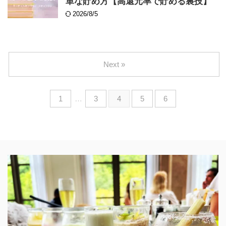
単な貯め方【高還元率で貯める裏技】
2026/8/5
Next »
1
…
3
4
5
6