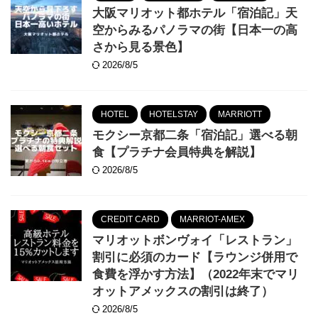
大阪マリオット都ホテル「宿泊記」天
空からみるパノラマの街【日本一の高
さから見る景色】
2026/8/5
HOTEL
HOTELSTAY
MARRIOTT
モクシー京都二条「宿泊記」選べる朝
食【プラチナ会員特典を解説】
2026/8/5
CREDIT CARD
MARRIOT-AMEX
マリオットボンヴォイ「レストラン」
割引に必須のカード【ラウンジ併用で
食費を浮かす方法】（2022年末でマリ
オットアメックスの割引は終了）
2026/8/5