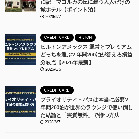
泊記」マヨルカの丘に建つ大人だけの
城ホテル【ポイント泊】
2026/8/7
CREDIT CARD
HILTON
ヒルトンアメックス 通常とプレミアム
どっちを選ぶ? 年間200泊が答える損益
分岐点【2026年最新】
2026/8/6
CREDIT CARD
プライオリティ・パスは本当に必要?
年間200泊が世界のラウンジで使い倒し
た結論と「実質無料」で持つ方法
2026/8/7